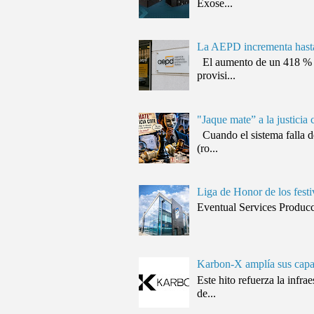
Exose...
La AEPD incrementa hasta 
El aumento de un 418 % (d
provisi...
"Jaque mate” a la justicia 
Cuando el sistema falla d
(ro...
Liga de Honor de los festi
Eventual Services Producció
Karbon-X amplía sus capa
Este hito refuerza la inf
de...