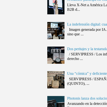
Lleva X-Net a América Lat
B2B d...
La indefensión digital: cu
Imagen generada por IA. 
sino que ...
Dos peritajes y la testaru
/ SERVIPRESS / Los inform
derecho ...
Una “cómica” y deficiente 
SERVIPRESS / ESPAÑA / J
(QUINTO), ...
Photonis lanza dos solucio
Avanzando en la detección