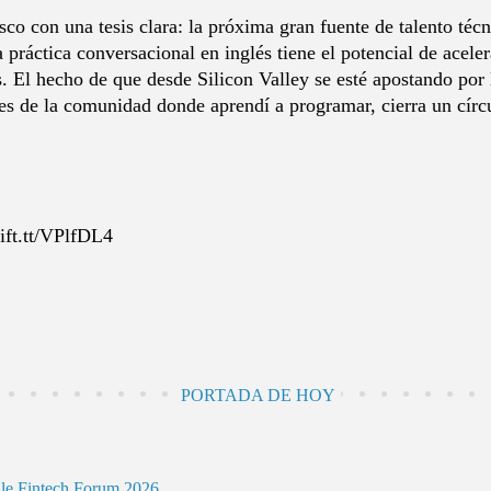
o con una tesis clara: la próxima gran fuente de talento téc
ráctica conversacional en inglés tiene el potencial de aceler
s. El hecho de que desde Silicon Valley se esté apostando por 
res de la comunidad donde aprendí a programar, cierra un círcu
ift.tt/VPlfDL4
PORTADA DE HOY
ile Fintech Forum 2026