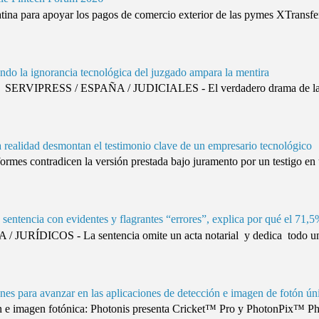
ina para apoyar los pagos de comercio exterior de las pymes XTransfer
ando la ignorancia tecnológica del juzgado ampara la mentira
SERVIPRESS / ESPAÑA / JUDICIALES - El verdadero drama de la justi
da realidad desmontan el testimonio clave de un empresario tecnológico
es contradicen la versión prestada bajo juramento por un testigo en 
sentencia con evidentes y flagrantes “errores”, explica por qué el 71,5
URÍDICOS - La sentencia omite un acta notarial y dedica todo un 
nes para avanzar en las aplicaciones de detección e imagen de fotón ún
 e imagen fotónica: Photonis presenta Cricket™ Pro y PhotonPix™ Phot