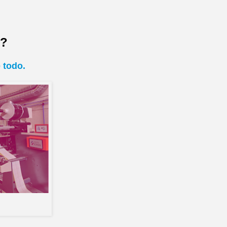
s?
 todo.