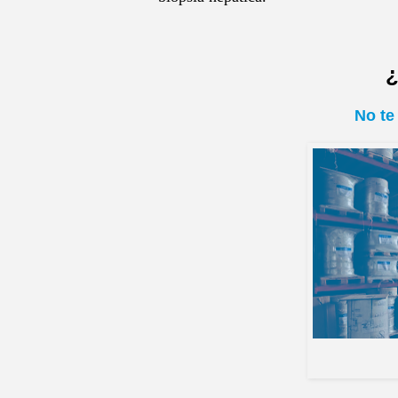
¿
No te