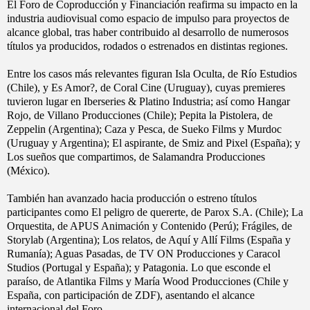
El Foro de Coproducción y Financiación reafirma su impacto en la
industria audiovisual como espacio de impulso para proyectos de
alcance global, tras haber contribuido al desarrollo de numerosos
títulos ya producidos, rodados o estrenados en distintas regiones.
Entre los casos más relevantes figuran Isla Oculta, de Río Estudios
(Chile), y Es Amor?, de Coral Cine (Uruguay), cuyas premieres
tuvieron lugar en Iberseries & Platino Industria; así como Hangar
Rojo, de Villano Producciones (Chile); Pepita la Pistolera, de
Zeppelin (Argentina); Caza y Pesca, de Sueko Films y Murdoc
(Uruguay y Argentina); El aspirante, de Smiz and Pixel (España); y
Los sueños que compartimos, de Salamandra Producciones
(México).
También han avanzado hacia producción o estreno títulos
participantes como El peligro de quererte, de Parox S.A. (Chile); La
Orquestita, de APUS Animación y Contenido (Perú); Frágiles, de
Storylab (Argentina); Los relatos, de Aquí y Allí Films (España y
Rumanía); Aguas Pasadas, de TV ON Producciones y Caracol
Studios (Portugal y España); y Patagonia. Lo que esconde el
paraíso, de Atlantika Films y María Wood Producciones (Chile y
España, con participación de ZDF), asentando el alcance
internacional del Foro.