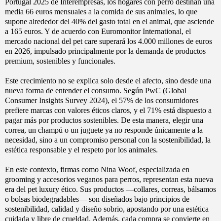
Portugal 2025 de Interempresas, los hogares con perro destinan una
media 66 euros mensuales a la comida de sus animales, lo que
supone alrededor del 40% del gasto total en el animal, que asciende
a 165 euros. Y de acuerdo con Euromonitor International, el
mercado nacional del pet care superará los 4.000 millones de euros
en 2026, impulsado principalmente por la demanda de productos
premium, sostenibles y funcionales.
Este crecimiento no se explica solo desde el afecto, sino desde una
nueva forma de entender el consumo. Según PwC (Global
Consumer Insights Survey 2024), el 57% de los consumidores
prefiere marcas con valores éticos claros, y el 71% está dispuesto a
pagar más por productos sostenibles. De esta manera, elegir una
correa, un champú o un juguete ya no responde únicamente a la
necesidad, sino a un compromiso personal con la sostenibilidad, la
estética responsable y el respeto por los animales.
En este contexto, firmas como Nina Woof, especializada en
grooming y accesorios veganos para perros, representan esta nueva
era del pet luxury ético. Sus productos —collares, correas, bálsamos
o bolsas biodegradables— son diseñados bajo principios de
sostenibilidad, calidad y diseño sobrio, apostando por una estética
cuidada y libre de crueldad. Además, cada compra se convierte en