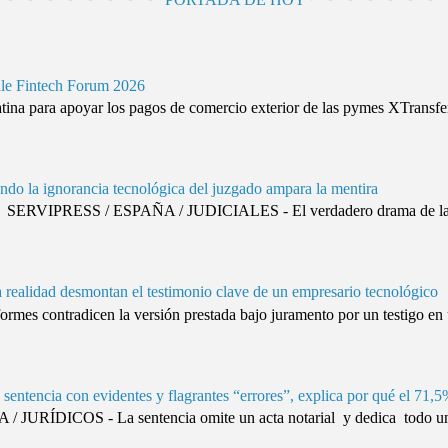
ile Fintech Forum 2026
ina para apoyar los pagos de comercio exterior de las pymes XTransfer
ando la ignorancia tecnológica del juzgado ampara la mentira
SERVIPRESS / ESPAÑA / JUDICIALES - El verdadero drama de la justi
da realidad desmontan el testimonio clave de un empresario tecnológico
es contradicen la versión prestada bajo juramento por un testigo en 
sentencia con evidentes y flagrantes “errores”, explica por qué el 71,5
URÍDICOS - La sentencia omite un acta notarial y dedica todo un 