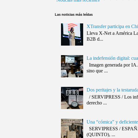
Las noticias más leídas
XTransfer participa en Ch
Lleva X-Net a América Lat
B2B d...
La indefensión digital: cu
Imagen generada por IA. 
sino que ...
Dos peritajes y la testaru
/ SERVIPRESS / Los inform
derecho ...
Una “cómica” y deficiente 
SERVIPRESS / ESPAÑA / J
(QUINTO), ...