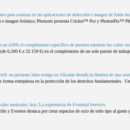
nes para avanzar en las aplicaciones de detección e imagen de fotón ún
 e imagen fotónica: Photonis presenta Cricket™ Pro y PhotonPix™ Phot
un 418% el complemento específico de puestos mientras los cubre sin
e 6.200 € a 32.159 €) en el complemento de un solo puesto de trabajo
civil: un presunto falso testigo en Alicante desafía la firmeza de una sen
e forma estrepitosa en la protección de los derechos fundamentales. U
vales musicales, hoy: La experiencia de Eventual Services
n y Eventos destaca por crear espacios de ocio de todo tipo al gusto y n