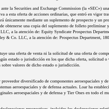
 ante la Securities and Exchange Commission (la «SEC») una 
iva a esta oferta de acciones ordinarias, que entró en vigor tra
zará únicamente mediante un suplemento de prospecto y un pr
de obtenerse una copia del suplemento de folleto preliminar y
s LLC, a la atención de: Equity Syndicate Prospectus Depar
y & Co. LLC, a la atención de: Prospectus Department, 180 
ye una oferta de venta ni la solicitud de una oferta de compra
ún estado o jurisdicción en los que dicha oferta, solicitud o v
n sobre valores de dicho estado o jurisdicción.
y proveedor diversificado de componentes aeroespaciales y de
istemas aeroespaciales y de defensa actuales. Loar ha estableci
riginales aeroespaciales y de defensa y Tier Ones en todo el m
eclaraciones prospectivas, incluidas las declaraciones relativ