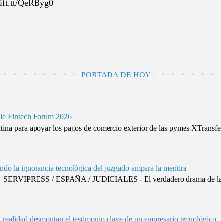
/ift.tt/QeRByg0
PORTADA DE HOY
ile Fintech Forum 2026
ina para apoyar los pagos de comercio exterior de las pymes XTransfer
ando la ignorancia tecnológica del juzgado ampara la mentira
SERVIPRESS / ESPAÑA / JUDICIALES - El verdadero drama de la justi
da realidad desmontan el testimonio clave de un empresario tecnológico