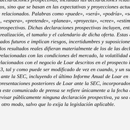
os, sino que se basan en las expectativas y proyecciones actu
s relacionados. Palabras como «puede», «será», «podría», «s
, «espera», «pretende», «planea», «proyecta», «cree», «estima
prospectivas. Dichas declaraciones prospectivas incluyen, entr
 realización, el tamaño y el calendario de dicha oferta. Estas
ados futuros e implican riesgos, incertidumbres y suposiciones
os resultados reales difieran materialmente de los de las dec
relacionadas con las condiciones del mercado, la volatilidad 
relacionados con el negocio de Loar descritos en el prospecto
-3, tal y como puede ser modificado de vez en cuando, y un s
a ante la SEC, incluyendo el último Informe Anual de Loar en
s presentaciones posteriores de Loar ante la SEC, incorporado
n este comunicado de prensa se refiere únicamente a la fech
revisar públicamente ninguna declaración prospectiva, ya sea
 otro modo, salvo que lo exija la legislación aplicable.