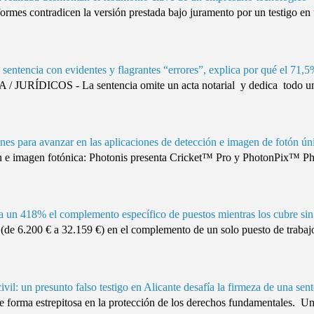
es contradicen la versión prestada bajo juramento por un testigo en 
sentencia con evidentes y flagrantes “errores”, explica por qué el 71,5
URÍDICOS - La sentencia omite un acta notarial y dedica todo un 
nes para avanzar en las aplicaciones de detección e imagen de fotón ún
 e imagen fotónica: Photonis presenta Cricket™ Pro y PhotonPix™ Phot
un 418% el complemento específico de puestos mientras los cubre sin
e 6.200 € a 32.159 €) en el complemento de un solo puesto de trabajo
civil: un presunto falso testigo en Alicante desafía la firmeza de una sen
e forma estrepitosa en la protección de los derechos fundamentales. U