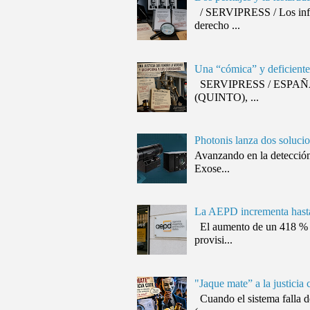
/ SERVIPRESS / Los inform
derecho ...
Una “cómica” y deficiente 
SERVIPRESS / ESPAÑA / J
(QUINTO), ...
Photonis lanza dos solucio
Avanzando en la detección
Exose...
La AEPD incrementa hasta 
El aumento de un 418 % (d
provisi...
"Jaque mate” a la justicia 
Cuando el sistema falla d