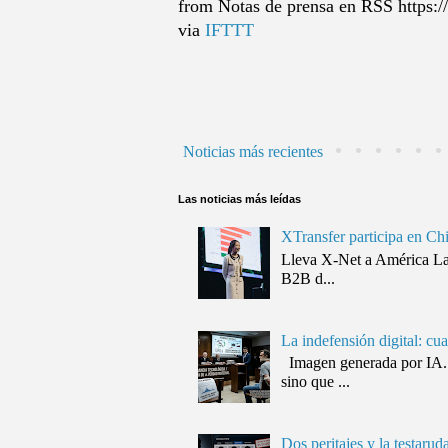
from Notas de prensa en RSS https:/
via
IFTTT
Noticias más recientes
Las noticias más leídas
XTransfer participa en Ch
Lleva X-Net a América Lat
B2B d...
La indefensión digital: cu
Imagen generada por IA. 
sino que ...
Dos peritajes y la testaru