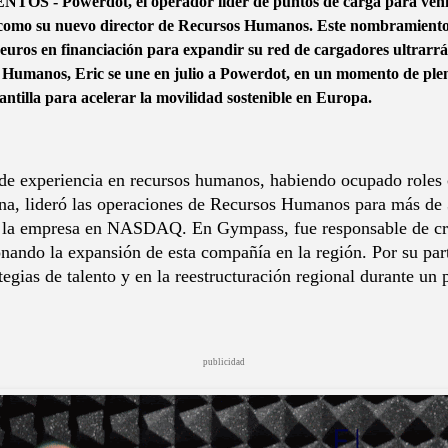
 Powerdot, el operador líder de puntos de carga para vehícul
 como su nuevo director de Recursos Humanos. Este nombramiento 
e euros en financiación para expandir su red de cargadores ultra
os Humanos, Eric se une en julio a Powerdot, en un momento de ple
antilla para acelerar la movilidad sostenible en Europa.
de experiencia en recursos humanos, habiendo ocupado roles
a, lideró las operaciones de Recursos Humanos para más de 
 de la empresa en NASDAQ. En Gympass, fue responsable de cr
nando la expansión de esta compañía en la región. Por su pa
tegias de talento y en la reestructuración regional durante un
publicidad