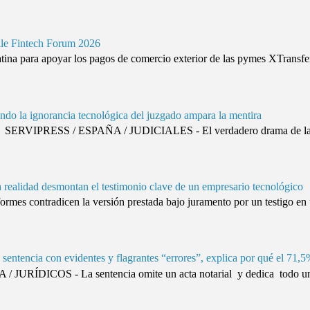
ile Fintech Forum 2026
ina para apoyar los pagos de comercio exterior de las pymes XTransfer
ando la ignorancia tecnológica del juzgado ampara la mentira
SERVIPRESS / ESPAÑA / JUDICIALES - El verdadero drama de la justi
da realidad desmontan el testimonio clave de un empresario tecnológico
es contradicen la versión prestada bajo juramento por un testigo en 
sentencia con evidentes y flagrantes “errores”, explica por qué el 71,5
URÍDICOS - La sentencia omite un acta notarial y dedica todo un 