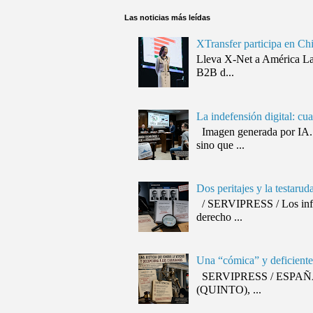
Las noticias más leídas
XTransfer participa en Ch
Lleva X-Net a América Lat
B2B d...
La indefensión digital: cu
Imagen generada por IA. 
sino que ...
Dos peritajes y la testaru
/ SERVIPRESS / Los inform
derecho ...
Una “cómica” y deficiente 
SERVIPRESS / ESPAÑA / J
(QUINTO), ...