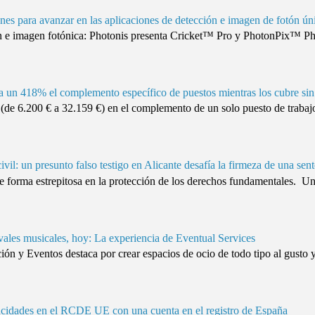
nes para avanzar en las aplicaciones de detección e imagen de fotón ún
 e imagen fotónica: Photonis presenta Cricket™ Pro y PhotonPix™ Phot
un 418% el complemento específico de puestos mientras los cubre sin
e 6.200 € a 32.159 €) en el complemento de un solo puesto de trabajo
civil: un presunto falso testigo en Alicante desafía la firmeza de una sen
e forma estrepitosa en la protección de los derechos fundamentales. U
vales musicales, hoy: La experiencia de Eventual Services
n y Eventos destaca por crear espacios de ocio de todo tipo al gusto y n
cidades en el RCDE UE con una cuenta en el registro de España